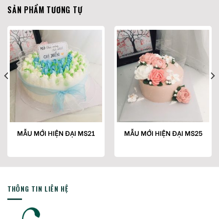
SẢN PHẨM TƯƠNG TỰ
MẪU MỚI HIỆN ĐẠI MS21
MẪU MỚI HIỆN ĐẠI MS25
THÔNG TIN LIÊN HỆ