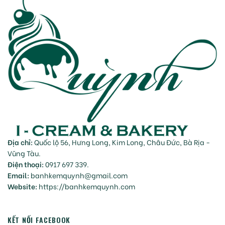
Địa chỉ:
Quốc lộ 56, Hưng Long, Kim Long, Châu Đức, Bà Rịa -
Vũng Tàu.
Điện thoại:
0917 697 339.
Email:
banhkemquynh@gmail.com
Website:
https://banhkemquynh.com
KẾT NỐI FACEBOOK