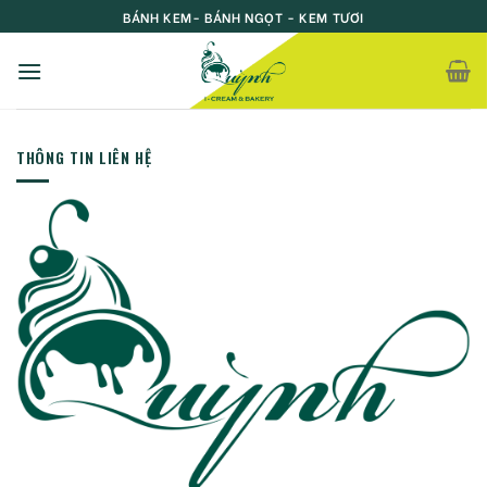
Skip
BÁNH KEM- BÁNH NGỌT - KEM TƯƠI
to
content
THÔNG TIN LIÊN HỆ