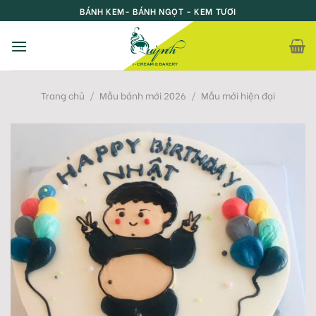
Skip
BÁNH KEM- BÁNH NGỌT - KEM TƯƠI
to
content
Trang chủ
/
Mẫu bánh mới 2026
/
Mẫu mới hiện đại