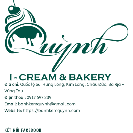
Địa chỉ:
Quốc lộ 56, Hưng Long, Kim Long, Châu Đức, Bà Rịa -
Vũng Tàu.
Điện thoại:
0917 697 339.
Email:
banhkemquynh@gmail.com
Website:
https://banhkemquynh.com
KẾT NỐI FACEBOOK