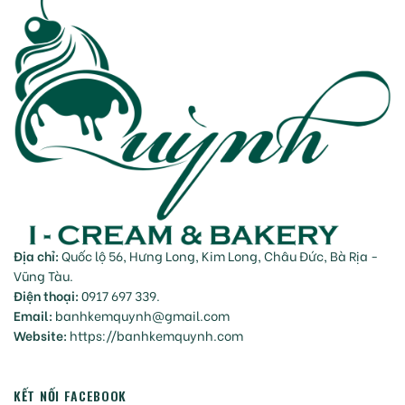
Địa chỉ:
Quốc lộ 56, Hưng Long, Kim Long, Châu Đức, Bà Rịa -
Vũng Tàu.
Điện thoại:
0917 697 339.
Email:
banhkemquynh@gmail.com
Website:
https://banhkemquynh.com
KẾT NỐI FACEBOOK