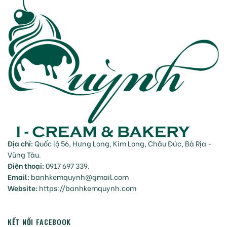
Địa chỉ:
Quốc lộ 56, Hưng Long, Kim Long, Châu Đức, Bà Rịa -
Vũng Tàu.
Điện thoại:
0917 697 339.
Email:
banhkemquynh@gmail.com
Website:
https://banhkemquynh.com
KẾT NỐI FACEBOOK