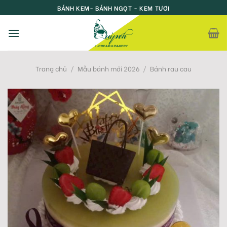
Skip
BÁNH KEM- BÁNH NGỌT - KEM TƯƠI
to
content
Trang chủ
/
Mẫu bánh mới 2026
/
Bánh rau cau