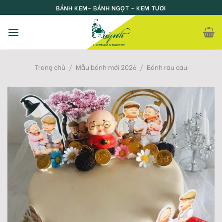
Skip
BÁNH KEM- BÁNH NGỌT - KEM TƯƠI
to
content
Trang chủ
/
Mẫu bánh mới 2026
/
Bánh rau cau