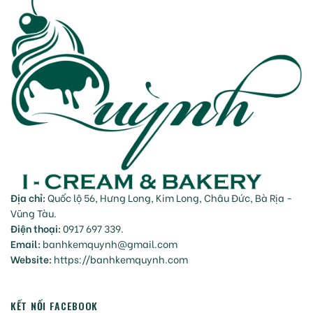
Địa chỉ:
Quốc lộ 56, Hưng Long, Kim Long, Châu Đức, Bà Rịa -
Vũng Tàu.
Điện thoại:
0917 697 339.
Email:
banhkemquynh@gmail.com
Website:
https://banhkemquynh.com
KẾT NỐI FACEBOOK