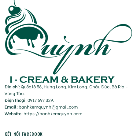
Địa chỉ:
Quốc lộ 56, Hưng Long, Kim Long, Châu Đức, Bà Rịa -
Vũng Tàu.
Điện thoại:
0917 697 339.
Email:
banhkemquynh@gmail.com
Website:
https://banhkemquynh.com
KẾT NỐI FACEBOOK