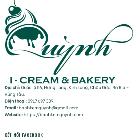
Địa chỉ:
Quốc lộ 56, Hưng Long, Kim Long, Châu Đức, Bà Rịa -
Vũng Tàu.
Điện thoại:
0917 697 339.
Email:
banhkemquynh@gmail.com
Website:
https://banhkemquynh.com
KẾT NỐI FACEBOOK