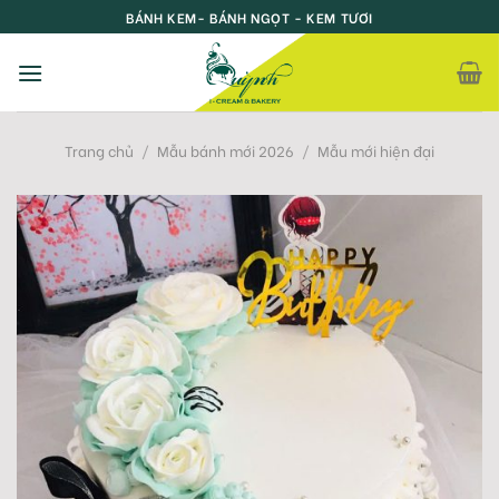
Skip
BÁNH KEM- BÁNH NGỌT - KEM TƯƠI
to
content
Trang chủ
/
Mẫu bánh mới 2026
/
Mẫu mới hiện đại