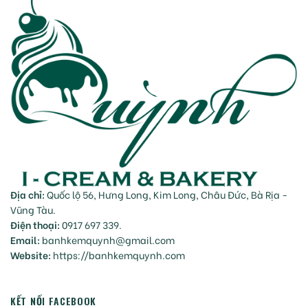
Địa chỉ:
Quốc lộ 56, Hưng Long, Kim Long, Châu Đức, Bà Rịa -
Vũng Tàu.
Điện thoại:
0917 697 339.
Email:
banhkemquynh@gmail.com
Website:
https://banhkemquynh.com
KẾT NỐI FACEBOOK