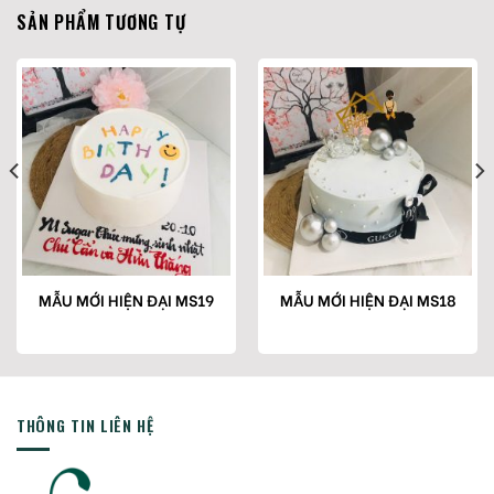
SẢN PHẨM TƯƠNG TỰ
MẪU MỚI HIỆN ĐẠI MS19
MẪU MỚI HIỆN ĐẠI MS18
THÔNG TIN LIÊN HỆ