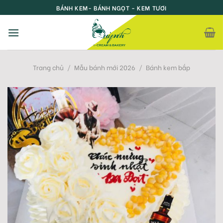
Skip
BÁNH KEM- BÁNH NGỌT - KEM TƯƠI
to
content
Trang chủ
/
Mẫu bánh mới 2026
/
Bánh kem bắp