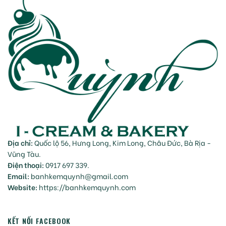
Địa chỉ:
Quốc lộ 56, Hưng Long, Kim Long, Châu Đức, Bà Rịa -
Vũng Tàu.
Điện thoại:
0917 697 339.
Email:
banhkemquynh@gmail.com
Website:
https://banhkemquynh.com
KẾT NỐI FACEBOOK