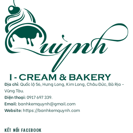
Địa chỉ:
Quốc lộ 56, Hưng Long, Kim Long, Châu Đức, Bà Rịa -
Vũng Tàu.
Điện thoại:
0917 697 339.
Email:
banhkemquynh@gmail.com
Website:
https://banhkemquynh.com
KẾT NỐI FACEBOOK