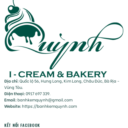
Địa chỉ:
Quốc lộ 56, Hưng Long, Kim Long, Châu Đức, Bà Rịa -
Vũng Tàu.
Điện thoại:
0917 697 339.
Email:
banhkemquynh@gmail.com
Website:
https://banhkemquynh.com
KẾT NỐI FACEBOOK