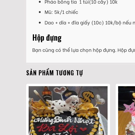
Pháo bông tia 1 túi(10 cây) 10k
Mũ: 5k/1 chiếc
Dao + dĩa + đĩa giấy (10c) 10k/bộ nếu
Hộp đựng
Bạn cũng có thể lựa chọn hộp đựng. Hộp đự
SẢN PHẨM TƯƠNG TỰ