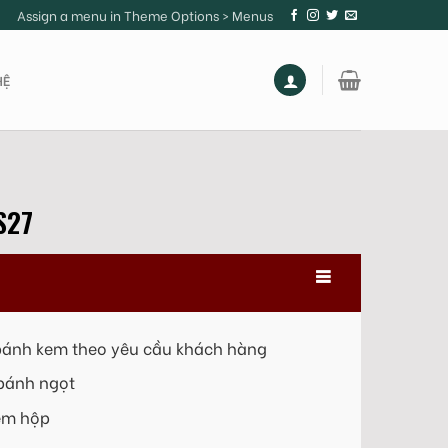
Assign a menu in Theme Options > Menus
HỆ
S27
 bánh kem theo yêu cầu khách hàng
 bánh ngọt
kem hộp