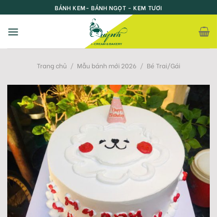
Skip
BÁNH KEM- BÁNH NGỌT - KEM TƯƠI
to
content
Trang chủ
/
Mẫu bánh mới 2026
/
Bé Trai/Gái