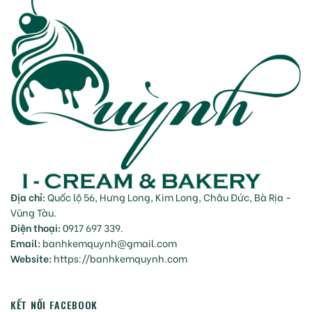
Địa chỉ:
Quốc lộ 56, Hưng Long, Kim Long, Châu Đức, Bà Rịa -
Vũng Tàu.
Điện thoại:
0917 697 339.
Email:
banhkemquynh@gmail.com
Website:
https://banhkemquynh.com
KẾT NỐI FACEBOOK